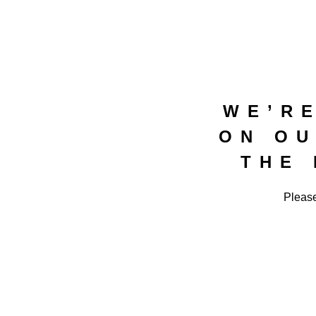
WE’R
ON OU
THE
Please